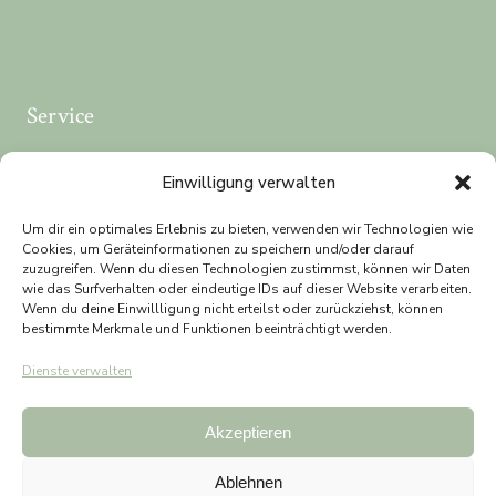
Service
→ Online-Termine
Einwilligung verwalten
→ Termin-Absage
Um dir ein optimales Erlebnis zu bieten, verwenden wir Technologien wie
Cookies, um Geräteinformationen zu speichern und/oder darauf
→ Rezept-Anfrage
zuzugreifen. Wenn du diesen Technologien zustimmst, können wir Daten
wie das Surfverhalten oder eindeutige IDs auf dieser Website verarbeiten.
Wenn du deine Einwillligung nicht erteilst oder zurückziehst, können
bestimmte Merkmale und Funktionen beeinträchtigt werden.
Dienste verwalten
© 2026 Plastische, Ästhetische & Handchirurgie
Dr. Christina Spiller
Akzeptieren
Ablehnen
Impressum